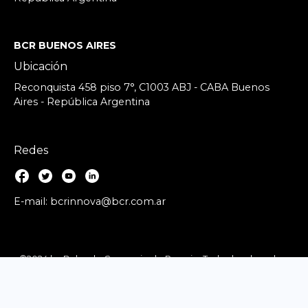
BCR BUENOS AIRES
Ubicación
Reconquista 458 piso 7°, C1003 ABJ - CABA Buenos
Aires - República Argentina
Redes
E-mail: bcrinnova@bcr.com.ar
©2024 by Bolsa de Comercio de Rosario. Todos los derechos
reservados.