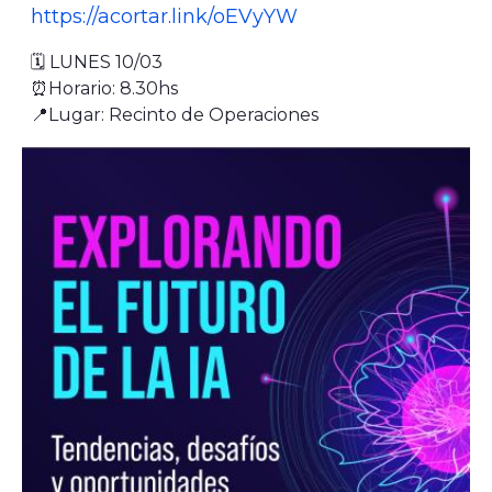
https://acortar.link/oEVyYW
🗓️ LUNES 10/03
⏰Horario: 8.30hs
📍Lugar: Recinto de Operaciones